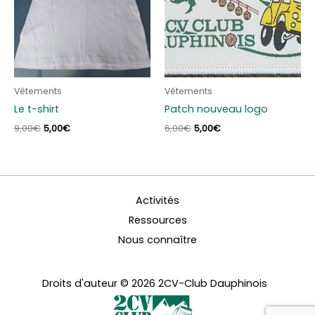
Vêtements
Vêtements
Le t-shirt
Patch nouveau logo
Le
Le
Le
Le
9,00
€
5,00
€
6,00
€
5,00
€
prix
prix
prix
prix
initial
actuel
initial
actuel
était :
est :
était :
est :
9,00€.
5,00€.
6,00€.
5,00€.
Activités
Ressources
Nous connaître
Droits d'auteur © 2026 2CV-Club Dauphinois