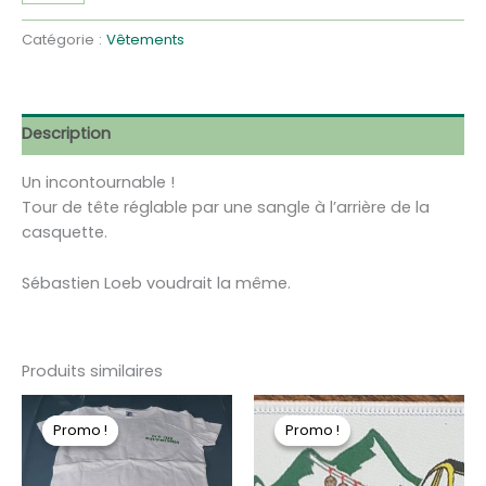
La
casquette
Catégorie :
Vêtements
Description
Un incontournable !
Tour de tête réglable par une sangle à l’arrière de la
casquette.
Sébastien Loeb voudrait la même.
Produits similaires
Promo !
Promo !
Promo !
Promo !