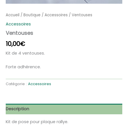
Accueil
/
Boutique
/
Accessoires
/ Ventouses
Accessoires
Ventouses
10,00
€
Kit de 4 ventouses.
Forte adhérence.
quantité
de
Catégorie :
Accessoires
Ventouses
Description
Kit de pose pour plaque rallye.