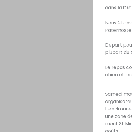
dans la Drô
Nous étions 
Paternoster
Départ pour
plupart du 
Le repas co
chien et le
Samedi mati
organisateur
L’environne
une zone de
mont St Mic
goûts…