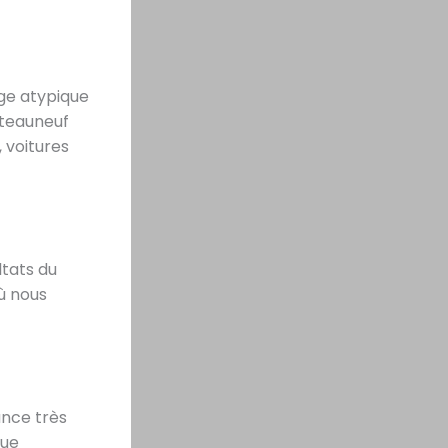
age atypique
âteauneuf
 voitures
ltats du
ù nous
ance très
ique