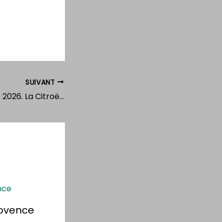
SUIVANT
Salon Epoqu’auto 2026. La Citroën 2CV Spot à l’affiche pour ses 50 ans
rovence