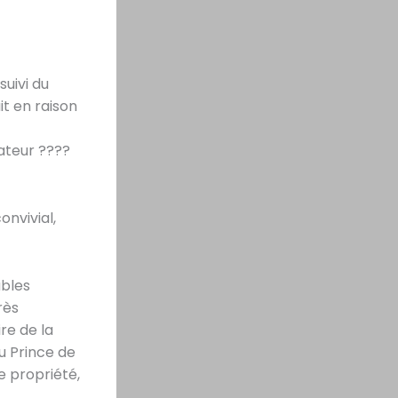
suivi du
it en raison
sateur ????
onvivial,
ables
rès
re de la
du Prince de
e propriété,