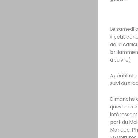
Le samedi a
« petit con
de la canic
brillamment
à suivre)
Apéritif et 
suivi du tr
Dimanche d
questions e
intéressant
part du Mai
Monaco. Pho
35 voitures