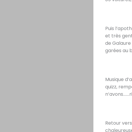
Puis l’apot
et très gen
de Galaure 
garées au b
Musique d’a
quizz, remp
n’avons…….ri
Retour vers
chaleureuse