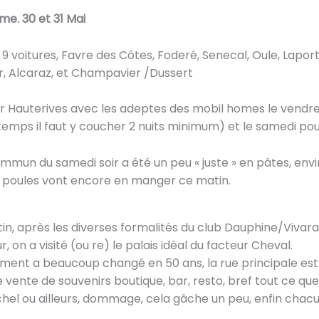
me. 30 et 31 Mai
9 voitures, Favre des Côtes, Foderé, Senecal, Oule, Laporte
, Alcaraz, et Champavier /Dussert
 Hauterives avec les adeptes des mobil homes le vendred
temps il faut y coucher 2 nuits minimum) et le samedi pou
mmun du samedi soir a été un peu « juste » en pâtes, envir
s poules vont encore en manger ce matin.
n, après les diverses formalités du club Dauphine/Vivarai
, on a visité (ou re) le palais idéal du facteur Cheval.
ment a beaucoup changé en 50 ans, la rue principale es
 vente de souvenirs boutique, bar, resto, bref tout ce que 
hel ou ailleurs, dommage, cela gâche un peu, enfin chac