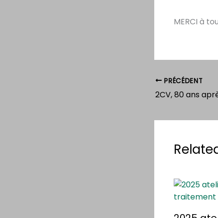
MERCI à tou
PRÉCÉDENT
2CV, 80 ans aprè
Relate
2025 ate