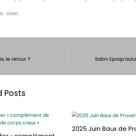
s. Alain
s, le retour ?
d Posts
2025 Juin Baux de P
lier « complément