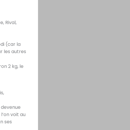
, Rival,
i (car la
r les autres
on 2 kg, le
s,
t devenue
l’on voit au
un ses