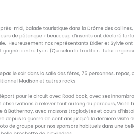
près-midi, balade touristique dans la Drôme des collines, 
cours de pétanque » beaucoup d’inscrits ont déclaré forfa
ule. Heureusement nos représentants Didier et Sylvie ont
 gagné contre Lyon. (Qui selon la tradition : futur organi
repas le soir dans la salle des fêtes, 75 personnes, repas, c
aditionnel Madison et autres rocks
épart pour le circuit avec Road book, avec ses innombr
t observations à relever tout au long du parcours, Visite t
e à Bathernay, avec maisons troglodytes et cours d’histoi
re depuis la guerre de cent ans jusqu’à la dernière visite 
to de groupe pour nos sponsors habituels dans une bell
, belle brochette de bicylindres.