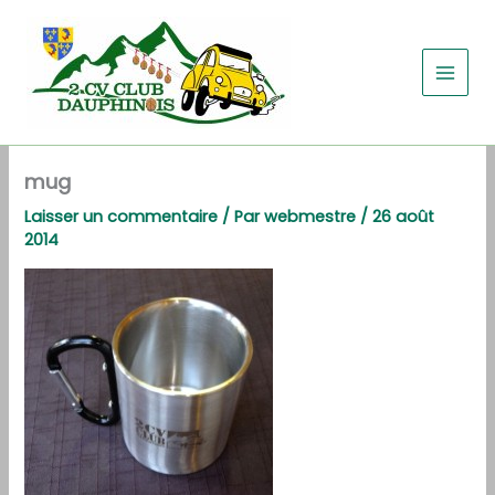
Aller
au
contenu
mug
Laisser un commentaire
/ Par
webmestre
/
26 août
2014