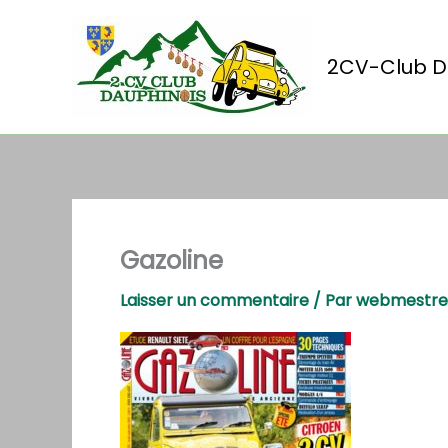
Aller
au
contenu
2CV-Club D
Gazoline
Laisser un commentaire
/ Par
webmestr