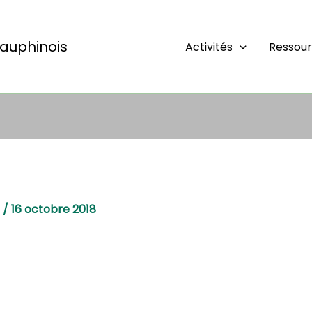
auphinois
Activités
Ressou
e
/
16 octobre 2018