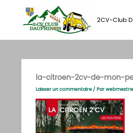
Aller
au
contenu
2CV-Club D
la-citroen-2cv-de-mon-pe
Laisser un commentaire
/ Par
webmestr