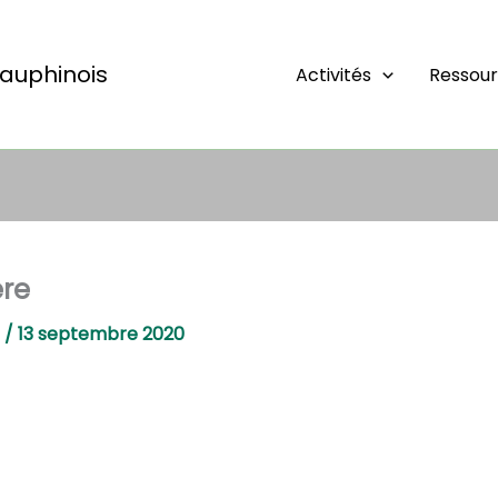
auphinois
Activités
Ressou
re
e
/
13 septembre 2020