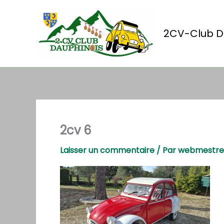
Aller
au
contenu
2CV-Club D
2cv 6
Laisser un commentaire
/ Par
webmestr